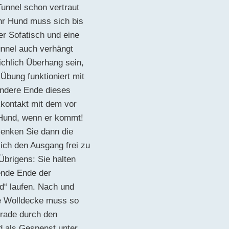
Tunnel schon vertraut
Ihr Hund muss sich bis
r Sofatisch und eine
unnel auch verhängt
ichlich Überhang sein,
Übung funktioniert mit
andere Ende dieses
kkontakt mit dem vor
 Hund, wenn er kommt!
senken Sie dann die
ich den Ausgang frei zu
Übrigens: Sie halten
ende Ende der
d“ laufen. Nach und
ie Wolldecke muss so
erade durch den
d als Gespenst unter