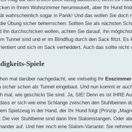
ken in Ihrem Wohnzimmer herumwuselt, aber Ihr Hund finde
ät wahrscheinlich sogar in Panik! Und das wollen Sie doch n
die Übung sicher beherrschen: Sollten Sie als nächsten Schr
 ihn durchschicken wollen, achten Sie darauf, ihn möglichs
Tunnel sind und er im Blindflug durch den Sack flitzt. Es 
rientiert und sich im Sack verheddert. Auch das sollte nich
igkeits-Spiele
hon mal darüber nachgedacht, wie vielseitig Ihr
Esszimmer
ja sicher schon als Tunnel eingebaut. Und nun kommt er au
ch mal, wie geschickt Sie sind. Ja, SIE! Denn es ist IHRE A
 dass er sich wie eine Schlange zwischen den Stuhlbeinen du
m Spielzeug in der Hand, der Ihr Hund folgt (Prinzip „Magn
: Die vier Stuhlbeine sind dann Ihre Slalomstangen. Oder ab
inander auf. Und hier noch eine Slalom-Variante: Sie nehme