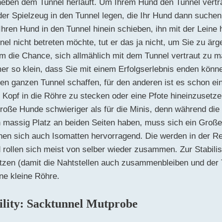
 neben dem Tunnel herläuft. Um Ihrem Hund den Tunnel vert
er Spielzeug in den Tunnel legen, die Ihr Hund dann suche
 Ihren Hund in den Tunnel hinein schieben, ihn mit der Leine 
l nicht betreten möchte, tut er das ja nicht, um Sie zu är
m die Chance, sich allmählich mit dem Tunnel vertraut zu m
er so klein, dass Sie mit einem Erfolgserlebnis enden könn
inen ganzen Tunnel schaffen, für den anderen ist es schon ei
Kopf in die Röhre zu stecken oder eine Pfote hineinzusetzen
roße Hunde schwieriger als für die Minis, denn während die
h massig Platz an beiden Seiten haben, muss sich ein Groß
nen sich auch Isomatten hervorragend. Die werden in der Reg
 rollen sich meist von selber wieder zusammen. Zur Stabilis
tzen (damit die Nahtstellen auch zusammenbleiben und der T
ne kleine Röhre.
ity: Sacktunnel Mutprobe