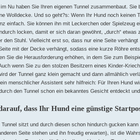
 im Nu haben Sie Ihren eigenen Tunnel zusammenbaut. Sie b
ine Wolldecke. Und so geht?s: Wenn Ihr Hund noch keinen 
nz einfach. Sie können ihn mit Leckerchen oder Spielzeug 
ndurch locken, damit er sich daran gewöhnt, „durch“ etwas 
 den Stuhl. Vielleicht erst so, dass nur eine Seite verhängt
Seite mit der Decke verhängt, sodass eine kurze Röhre ents
nen Sie die Herausforderung erhöhen, in dem Sie zum Beisp
uch wenn Sie zu den stolzen Besitzern eines Kinder-Kriech
wird der Tunnel ganz klein gemacht und dann allmählich verlä
in menschlicher Assistent sehr hilfreich: Für Ihren Hund w
 durch den Tunnel schon ein bekanntes Gesicht entdeckt und n
darauf, dass Ihr Hund eine günstige Startpo
 Tunnel sitzt und durch diesen schon hindurch gucken kann
 anderen Seite stehen und ihn freudig erwarten), ist die Wahr