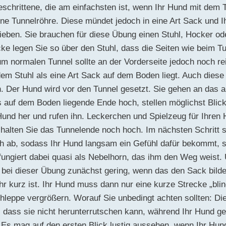
schrittene, die am einfachsten ist, wenn Ihr Hund mit dem 
eine Tunnelröhre. Diese mündet jedoch in eine Art Sack und 
ben. Sie brauchen für diese Übung einen Stuhl, Hocker ode
ke legen Sie so über den Stuhl, dass die Seiten wie beim T
m normalen Tunnel sollte an der Vorderseite jedoch noch re
em Stuhl als eine Art Sack auf dem Boden liegt. Auch diese 
. Der Hund wird vor den Tunnel gesetzt. Sie gehen an das 
 auf dem Boden liegende Ende hoch, stellen möglichst Blic
und her und rufen ihn. Leckerchen und Spielzeug für Ihren
halten Sie das Tunnelende noch hoch. Im nächsten Schritt 
ch ab, sodass Ihr Hund langsam ein Gefühl dafür bekommt, s
ungiert dabei quasi als Nebelhorn, das ihm den Weg weist. 
 bei dieser Übung zunächst gering, wenn das den Sack bild
r kurz ist. Ihr Hund muss dann nur eine kurze Strecke „blin
hleppe vergrößern. Worauf Sie unbedingt achten sollten: D
n, dass sie nicht herunterrutschen kann, während Ihr Hund g
 Es mag auf den ersten Blick lustig aussehen, wenn Ihr Hun