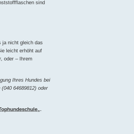
tstoffflaschen sind
 ja nicht gleich das
e leicht erhöht auf
r, oder – Ihrem
igung Ihres Hundes bei
n (040 64689812) oder
Tophundeschule
„.