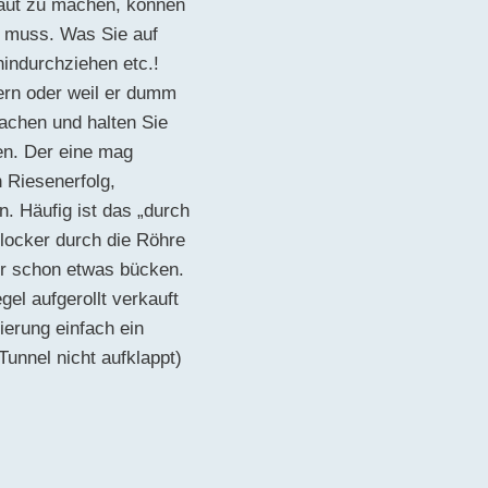
raut zu machen, können
n muss. Was Sie auf
hindurchziehen etc.!
gern oder weil er dumm
achen und halten Sie
en. Der eine mag
n Riesenerfolg,
. Häufig ist das „durch
 locker durch die Röhre
er schon etwas bücken.
el aufgerollt verkauft
ierung einfach ein
unnel nicht aufklappt)