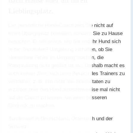
nach Hause oder an Ihren
Lieblingsplatz.
Der persönliche HundeCoach wird Sie nicht auf
einen Übungsplatz bestellen, sondern Sie zu Hause
besuchen. Er will sehen, wie Sie und Ihr Hund sich
in der ?normalen? Umgebung verhalten, ob Sie
elementare Fehler im Umgang machen, die
Rangordnung nicht geklärt ist etc. Deshalb macht es
auch keinen Sinn, sich beim Besuch des Trainers zu
verstellen, z. B. ihm nicht alle Schandtaten zu
erzählen oder den Hund ausnahmsweise mal nicht
auf die Couch zu lassen, um einen besseren
Eindruck zu machen.
Bundesweit in Deutschland, Österreich und der
Schweiz