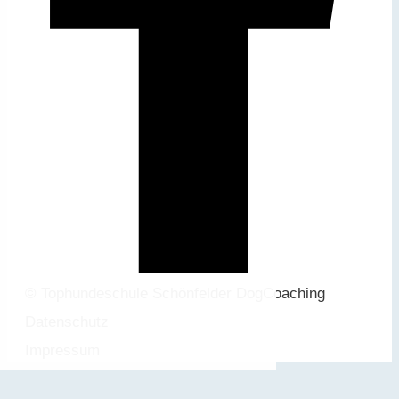
© Tophundeschule Schönfelder DogCoaching
Datenschutz
Impressum