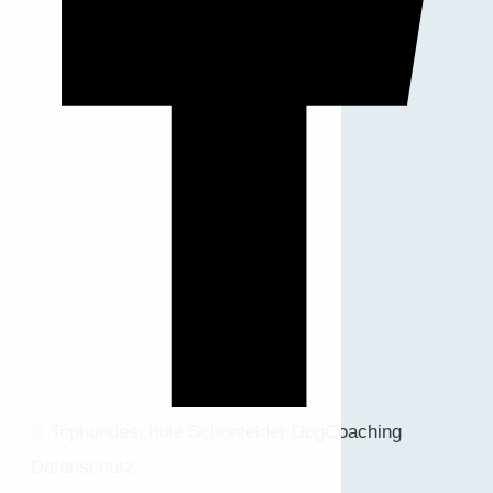
© Tophundeschule Schönfelder DogCoaching
Datenschutz