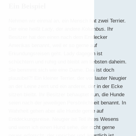
Ein Beispiel
Nehmen wir einmal an, ein Mensch hat zwei Terrier.
Der eine heißt
Lady
, der andere
Kolumbus
. Ihr
Besitzer hat den einen nach dem Entdecker
Amerikas benannt, weil er so gerne auf
Erkundungsreisen geht. Lady dagegen ist
schüchtern und ruhig und bleibt am liebsten daheim.
Sie benimmt sich wie eine Dame. Das ist doch
plausibel?! Ein kleiner Terrier, der vor lauter Neugier
an der Leine zerrt und ein anderer, der in der Ecke
sitzen bleibt. Ihr Besitzer behauptet nun, die Hunde
seien nach der jeweiligen Persönlichkeit benannt. In
Wahrheit gehen aber alle Hunde gerne auf
Entdeckungsreise. Neugier ist Teil ihres Wesens
und wenn ich einen Hund sehe, der nicht gerne
neues erforscht, der unsicher und ängstlich ist,