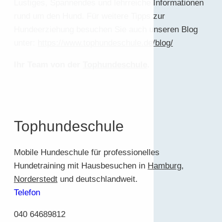
Lustiges, Spannendes und lehrreiche Informationen
rund um den Hund. Für weitere Tipps zur
Hundeerziehung besuchen Sie auch unseren Blog
unter:
https://www.tophundeschule.de/blog/
Ihr Team von der
Tophundeschule
.
Tophundeschule
Mobile Hundeschule für professionelles
Hundetraining mit Hausbesuchen in
Hamburg
,
Norderstedt
und deutschlandweit.
Telefon
040 64689812