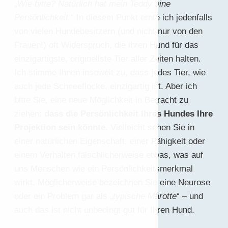
„
Wie bitte? Natürlich hat mein Teddy eine
Persönlichkeit.
“ In diesem Punkt ernte ich jedenfalls
von vielen Hundebesitzern (und nicht nur von den
Frauen!) oft Widerspruch, die ihren Hund für das
einzigartigste, originellste Tier aller Zeiten halten.
Ich stimme Ihnen insoweit zu, dass jedes Tier, wie
auch jede Schneeflocke, einzigartig ist. Aber ich
bitte Sie, eine neue Möglichkeit in Betracht zu
ziehen:
dass die Persönlichkeit Ihres Hundes Ihre
Projektion sein könnte.
Vielleicht sehen Sie in
einer natürlichen Eigenschaft, einer Fähigkeit oder
einem Verhalten fälschlicherweise etwas, was auf
uns Menschen wie ein Persönlichkeitsmerkmal
wirkt. Möglicherweise bezeichnen Sie eine Neurose
oder ein Problem gar als „
typische Marotte
“ – und
auch das ist nicht unbedingt gut für Ihren Hund.