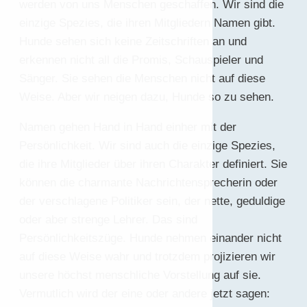
werden von uns Menschen geschaffen. Wir sind die
einzige Spezies, die ihren Mitgliedern Namen gibt.
Hunde sehen sich keine Zeitschriften an und
erkennen nicht all die Promis, Schauspieler und
Sänger. Sie sehen die Menschen nicht auf diese
Weise. Aber wir neigen dazu, Hunde so zu sehen.
Namen gehen Hand in Hand einher mit der
Persönlichkeit. Wir sind auch die einzige Spezies,
die ihre Mitglieder über ihren Charakter definiert. Sie
können die charmante Nachrichtensprecherin oder
der verschlagene Politiker sein, der nette, geduldige
oder aber strenge Lehrer. Das sind
Persönlichkeitszüge. Hunde nehmen einander nicht
auf diese Weise wahr und trotzdem projizieren wir
unsere höchst menschliche Vorstellung auf sie.
Vermutlich wird der eine oder andere jetzt sagen: