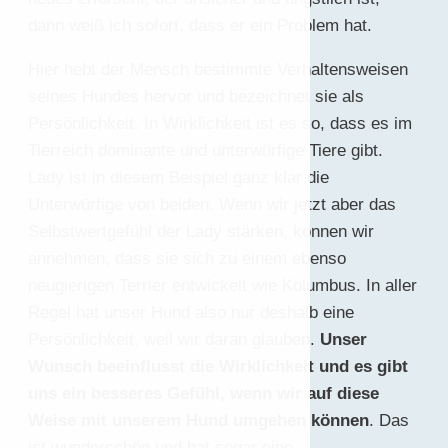
dann weiß ich sofort, dass er ein Problem hat.
Hier hebt der Mensch bestimmte Verhaltensweisen
seines Hundes hervor und bezeichnet sie als
Persönlichkeit. In Wirklichkeit ist es so, dass es im
Tierreich dominante und unterwürfige Tiere gibt.
Lady ist in diesem Beispiel ganz klar die
Unterwürfige von beiden. Wenn wir jetzt aber das
Selbstwertgefühl der Lady stärken, können wir
annehmen, dass sie sich zu einem ebenso
neugierigen Terrier entwickelt wie Kolumbus. In aller
Regel hat unser Hund also nur deshalb eine
Persönlichkeit, weil wir daran glauben.
Unser
Wunsch beeinflusst die Wirklichkeit und es gibt
uns ein besseres Gefühl, wenn wir auf diese
Weise mit unserem Hund umgehen können
. Das
ist wunderschön und hat sogar eine