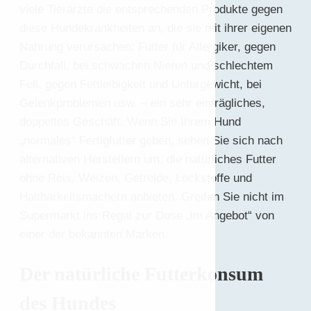
viele Tierärzte die entsprechenden Produkte gegen
diese Hundekrankheiten an, die sie mit ihrer eigenen
Nahrung verursachen: Futter für Allergiker, gegen
Durchfall, bei schwachen Nieren und schlechtem
Fell, gegen Fettleibigkeit und Untergewicht, bei
Gelenkproblemen usw. – ein sehr einträgliches,
doppeltes Geschäft. Wenn Sie Ihrem Hund
„normales“ Fertigfutter geben, sehen Sie sich nach
alternativen Herstellern um, die natürliches Futter
ohne Reis, Weizen, Getreide, Lockstoffe und
Haltbarkeitsmachern anbieten. Greifen Sie nicht im
Supermarkt ins Regal zur Dose „im Angebot“ von
einer der bekannten Marken.
Der natürliche Futterkonsum
des Hundes