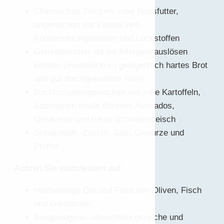
Chemisches Trocken- oder Nassfutter,
angereichert mit künstlichen
Konservierungsmitteln und Lockstoffen
Getreidesorten, da sie Allergien auslösen
können (verdaulich ist gelegentlich hartes Brot
und gut durchgekochter Reis)
Nachtschattengewächse wie rohe Kartoffeln,
Auberginen sowie Bohnen, Avocados,
Obstkerne und rohes Schweinefleisch
Schokolade, Zucker, Salz, Gewürze und
Pfeffer
Achten Sie stattdessen auf:
Hochwertige Öle und Fette von Oliven, Fisch
und Leinsamen
Ausgewogene, abwechslungsreiche und