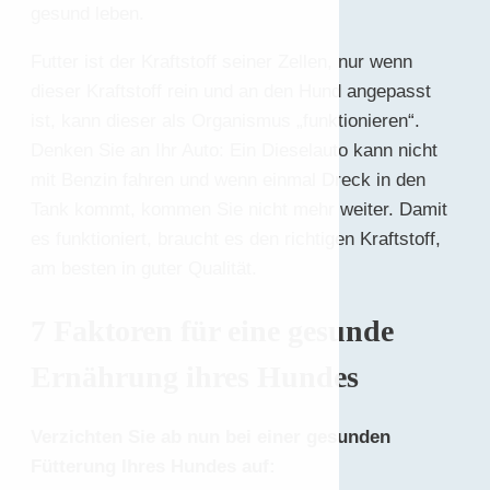
gesund leben.
Futter ist der Kraftstoff seiner Zellen, nur wenn
dieser Kraftstoff rein und an den Hund angepasst
ist, kann dieser als Organismus „funktionieren“.
Denken Sie an Ihr Auto: Ein Dieselauto kann nicht
mit Benzin fahren und wenn einmal Dreck in den
Tank kommt, kommen Sie nicht mehr weiter. Damit
es funktioniert, braucht es den richtigen Kraftstoff,
am besten in guter Qualität.
7 Faktoren für eine gesunde
Ernährung ihres Hundes
Verzichten Sie ab nun bei einer gesunden
Fütterung Ihres Hundes auf: