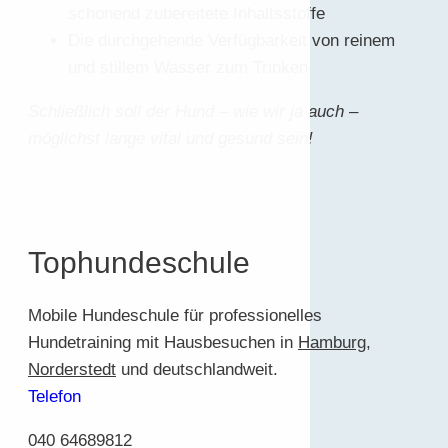
schonend zubereitete Inhaltsstoffe
Die durchgehende Verfügbarkeit von reinem
und stillem Wasser zum Trinken
Schließlich soll der Hund – wie wir ja auch –
möglichst lange vital und gesund sein!
Tophundeschule
Mobile Hundeschule für professionelles
Hundetraining mit Hausbesuchen in
Hamburg
,
Norderstedt
und deutschlandweit.
Telefon
040 64689812