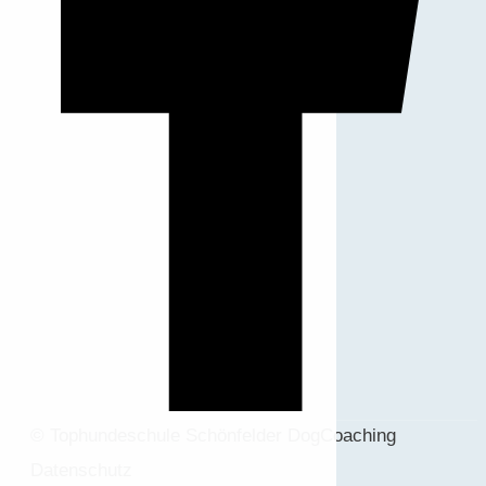
© Tophundeschule Schönfelder DogCoaching
Datenschutz