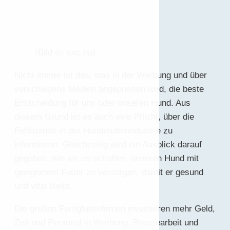
(Bild ©: sxc.hu)
Nicht immer ist das, was in der Werbung und über
verschiedene Medien angepriesen wird, die beste
Entscheidung für uns oder unseren Hund. Aus
diesem Grund ist es auch eine Pflicht, über die
Fehlstände in der Hundefutterindustrie zu
informieren. Gleichzeitig wird ein Ausblick darauf
gegeben, wie wir es schaffen, unseren Hund mit
geeignetem Futter zu versorgen, damit er gesund
und vital bleibt.
Die großen Fertigfutterfirmen investieren mehr Geld,
Zeit und Personal in Werbung, Pressearbeit und