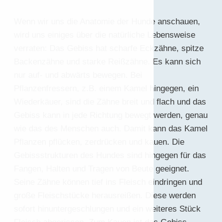
Wenn wir uns die Anatomie der Hunde anschauen,
wird uns einiges über die natürliche Lebensweise
verraten: Das Gebiss hat scharfe Eckzähne, spitze
Backenzähne und starke Reißzähne. Es kann sich
nur auf- und abwärts bewegen. Bei
Pflanzenfressern, z.B. einem Kamel hingegen, ein
Wiederkäuer, sind die Zähne breit und flach und das
Gebiss kann in jede Richtung bewegt werden, genau
wie das des Menschen auch. Damit kann das Kamel
Pflanzen pflücken, zerdrücken und kauen. Die
Gebissstrukturen des Hundes sind hingegen für das
Fangen, Halten und Tragen von Beute geeignet.
Seine Zähne können tief ins Fleisch eindringen und
große Fleischstücke herausreißen. Diese werden
sofort hinuntergeschlungen und ein weiteres Stück