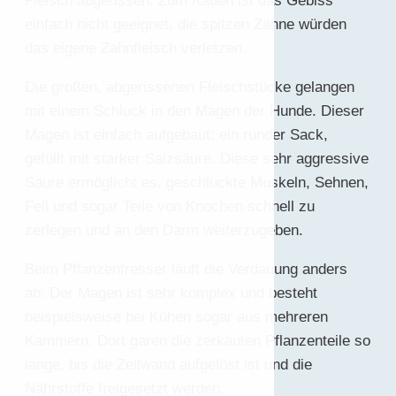
Fleisch abgerissen. Zum Kauen ist das Gebiss
einfach nicht geeignet, die spitzen Zähne würden
das eigene Zahnfleisch verletzen.
Die großen, abgerissenen Fleischstücke gelangen
mit einem Schluck in den Magen der Hunde. Dieser
Magen ist einfach aufgebaut: ein runder Sack,
gefüllt mit starker Salzsäure. Diese sehr aggressive
Säure ermöglicht es, geschluckte Muskeln, Sehnen,
Fell und sogar Teile von Knochen schnell zu
zerlegen und an den Darm weiterzugeben.
Beim Pflanzenfresser läuft die Verdauung anders
ab: Der Magen ist sehr komplex und besteht
beispielsweise bei Kühen sogar aus mehreren
Kammern. Dort garen die zerkauten Pflanzenteile so
lange, bis die Zellwand aufgelöst ist und die
Nährstoffe freigesetzt werden.