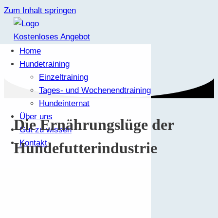
Zum Inhalt springen
Kostenloses Angebot
Home
Hundetraining
Einzeltraining
Tages- und Wochenendtraining
Hundeinternat
Über uns
Die Ernährungslüge der
Gut zu wissen
Kontakt
Hundefutterindustrie