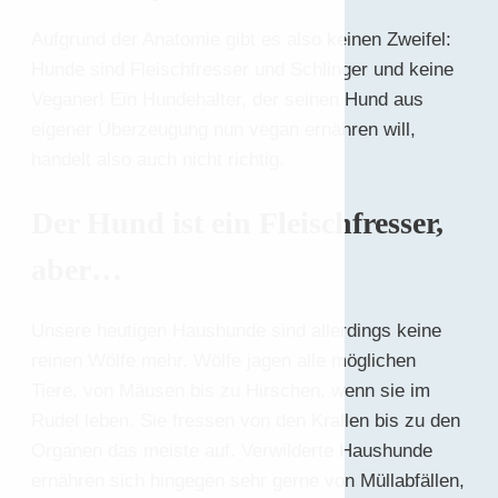
Aufgrund der Anatomie gibt es also keinen Zweifel:
Hunde sind Fleischfresser und Schlinger und keine
Veganer! Ein Hundehalter, der seinen Hund aus
eigener Überzeugung nun vegan ernähren will,
handelt also auch nicht richtig.
Der Hund ist ein Fleischfresser,
aber…
Unsere heutigen Haushunde sind allerdings keine
reinen Wölfe mehr. Wölfe jagen alle möglichen
Tiere, von Mäusen bis zu Hirschen, wenn sie im
Rudel leben. Sie fressen von den Krallen bis zu den
Organen das meiste auf. Verwilderte Haushunde
ernähren sich hingegen sehr gerne von Müllabfällen,