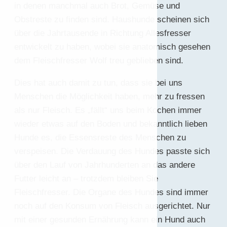
in denen manchmal auch Brot, Gemüse und
Obstreste zu finden sind. Haushunde scheinen sich
über die Jahrtausende in Richtung Allesfresser
entwickelt zu haben, wobei sie anatomisch gesehen
dem Fleischfresser Wolf treu geblieben sind.
Dies hat auch damit zu tun, dass sie bei uns
Menschen die Möglichkeit haben, mehr zu fressen
als nur Fleisch. Es „fällt“ uns beim Kochen immer
wieder etwas auf den Boden und bekanntlich lieben
Hunde es, die Essensreste des Menschen zu
verspeisen. Die Verdauung des Hundes passte sich
über den Lauf von Jahrhunderten an das andere
Futter leicht an – trotzdem bleiben Sie
Fleischfresser. Die Organe des Hundes sind immer
noch auf den Konsum von Fleisch ausgerichtet. Nur
mit einer gesunden Ernährung kann ein Hund auch