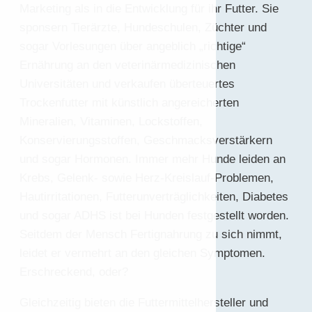
Marketing als in die Entwicklung für ihr Futter. Sie
sponsern Tierärzte, Hundeschulen, Züchter und
sogar Vorlesungen über angeblich „richtige“
Ernährung an den veterinärmedizinischen
Universitäten und verkaufen überteuertes
Trockenfutter mit künstlich angereicherten
Mineralien, Vitaminen, Lockstoffen,
Konservierungsstoffen, Geschmacksverstärkern
und sogar Hormonen. Immer mehr Hunde leiden an
Krebs, Gelenk- sowie Herz-Kreislauf-Problemen,
Hautirritationen, Futterunverträglichkeiten, Diabetes
und sogar ADHS ist bei Hunden festgestellt worden.
Seitdem der Mensch Fertignahrung zu sich nimmt,
leidet er vermehrt an den gleichen Symptomen.
Erschreckend, oder?
Gleichzeitig bieten die Futtermittelhersteller und