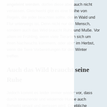
angeleint werden
, dürfen diese aber auch nicht
verlassen. Gleichwohl gibt es eine Reihe von
Regeln, die jeder beachten sollte, der in Wald und
Flur unterwegs ist. Denn nicht nur der Mensch,
sondern auch das Wild braucht Ruhe und Muße. Vor
allem im Frühling, wenn viele Tierarten sich um
ihren Nachwuchs kümmern, oder aber im Herbst,
wenn die Tiere Vorbereitungen für den Winter
treffen.
Auch das Wild braucht seine
Ruhe
Jedoch kommt es leider immer wieder vor, dass
durch streunende und wildernde Hunde auch
Rehwild gejagt und gerissen wird. Erhebliche