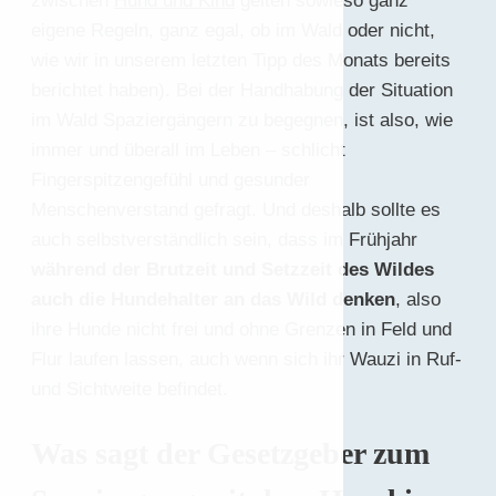
zwischen
Hund und Kind
gelten sowieso ganz
eigene Regeln, ganz egal, ob im Wald oder nicht,
wie wir in unserem letzten Tipp des Monats bereits
berichtet haben). Bei der Handhabung der Situation
im Wald Spaziergängern zu begegnen, ist also, wie
immer und überall im Leben – schlicht
Fingerspitzengefühl und gesunder
Menschenverstand gefragt. Und deshalb sollte es
auch selbstverständlich sein, dass im Frühjahr
während der Brutzeit und Setzzeit des Wildes
auch die Hundehalter an das Wild denken
, also
ihre Hunde nicht frei und ohne Grenzen in Feld und
Flur laufen lassen, auch wenn sich ihr Wauzi in Ruf-
und Sichtweite befindet.
Was sagt der Gesetzgeber zum