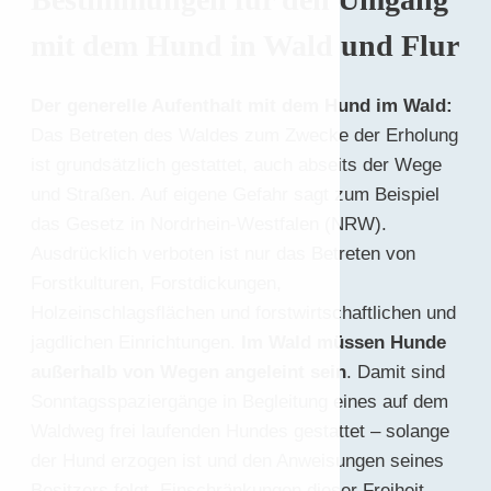
mit dem Hund in Wald und Flur
Der generelle Aufenthalt mit dem Hund im Wald:
Das Betreten des Waldes zum Zwecke der Erholung
ist grundsätzlich gestattet, auch abseits der Wege
und Straßen. Auf eigene Gefahr sagt zum Beispiel
das Gesetz in Nordrhein-Westfalen (NRW).
Ausdrücklich verboten ist nur das Betreten von
Forstkulturen, Forstdickungen,
Holzeinschlagsflächen und forstwirtschaftlichen und
jagdlichen Einrichtungen.
Im Wald müssen Hunde
außerhalb von Wegen angeleint sein
. Damit sind
Sonntagsspaziergänge in Begleitung eines auf dem
Waldweg frei laufenden Hundes gestattet – solange
der Hund erzogen ist und den Anweisungen seines
Besitzers folgt. Einschränkungen dieser Freiheit