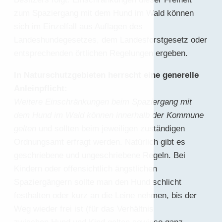
zum Spaziergang mit dem Hund im Wald können
sich im Einzelfall aus Auflagen des
Landeshundegesetzes, dem Landesforstgesetz oder
entsprechenden örtlichen Regelungen ergeben.
In Naturschutzgebieten herrscht eine generelle
Anleinpflicht:
Weitere Einschränkungen beim Spaziergang mit
dem Hund im Wald können innerhalb der Kommune
gelten
und sollten beim jeweiligen zuständigen
Ordnungsamt erfragt werden. Natürlich gibt es
geschriebene und ungeschriebene Regeln. Bei
Kindern oder offensichtlich ängstlichen
Spaziergängern sollte man den Hund schlicht
festhalten oder kurz an die Leine nehmen, bis der
Weg wieder frei ist (für das Verhältnis