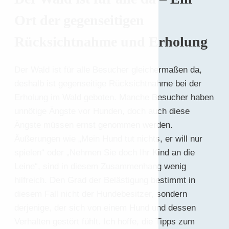
Ort der gegenseitigen
Rücksichtnahme und Erholung
Der Wald ist für alle Besucher gleichermaßen da,
deshalb ist gegenseitige Rücksichtnahme bei der
Erholung im Wald geboten. Manche Besucher haben
unnötige Ängste vor Hunden, doch auch diese
Ängste müssen ernst genommen werden.
Äußerungen wie „Mein Hund tut nichts, er will nur
spielen“ oder „Nehmen Sie doch Ihr Kind an die
Leine“, sind in diesem Zusammenhang wenig
hilfreich. Den Grad der Belästigung bestimmt in
diesem Fall nicht der Hundebesitzer, sondern
derjenige, der sich von einem Hund und dessen
Verhalten gestört fühlt. Ich hoffe, die Tipps zum