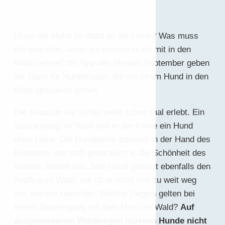
Muss der Hund im Wald an die Leine? Was muss
ich beachten, wenn ich meinen Hund mit in den
Wald nehme? Im Tipp des Monats September geben
wir Tipps für Hundehalter, die mit ihrem Hund in den
Wald spazieren gehen.
Die Situation hat sicher jeder schon mal erlebt. Ein
Spaziergang im Wald und in der Ferne ein Hund
ohne Leine. Die Hundeleine baumelt in der Hand des
Besitzers, der sich gedanklich in die Schönheit des
Waldes vertieft hat. Sein Hund genießt ebenfalls den
Ausflug im Wald, nur ist er nicht viel zu weit weg
von seinem Herrchen. Welche Regeln gelten bei
einem Spaziergang mit dem Hund im Wald?
Auf
ausgewiesenen Waldwegen müssen Hunde nicht