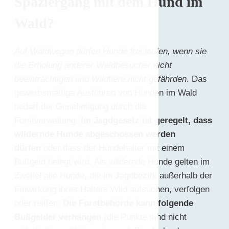
Spaziergang mit dem Hund im
Wald?
Auf Waldwegen dürfen Hunde frei laufen, wenn sie
die Erholung anderer Waldbesucher nicht
beeinträchtigen und Wildtiere nicht gefährden
. Das
gewerbsmäßige Ausführen von Hunden im Wald
bedarf der Genehmigung durch die
Forstverwaltung.
Im Jagdgesetz ist geregelt, dass
wildernde Hunde abgeschossen werden
dürfen
oder dass der Hundehalter mit einem
Bußgeld belegt wird. Als wildernde Hunde gelten im
Zweifel alle Hunde, die im Jagdbezirk außerhalb der
Einwirkung ihres Halters Wild aufsuchen, verfolgen
oder reißen.
Die Forstbehörde kann folgende
Bußgelder verhängen
(die Punkte sind nicht