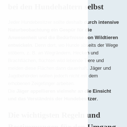
bei den Hundehaltern selbst
Jeder Hundebesitzer sollte deshalb
durch intensive
Naturbeobachtung ein Gespür für die
Anwesenheit und die Bedürfnisse von Wildtieren
entwickeln
. Denn dort, wo Hunde abseits der Wege
stöbern, z. B. an Wegrändern, Hecken und
Brachflächen, flüchten wild lebende Tiere und
meiden diese Flächen dann dauerhaft. Jäger und
Jagdbehörden wollen jedoch nicht mit dem
erhobenen Zeigefinger arbeiten.
Die
Jäger
appellieren vielmehr an die Einsicht
und das Verständnis der Hundebesitzer
.
Die wichtigsten Regeln und
Bestimmungen für den Umgang