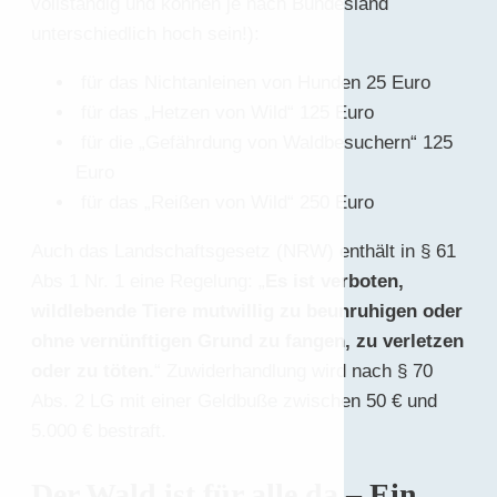
vollständig und können je nach Bundesland
unterschiedlich hoch sein!):
für das Nichtanleinen von Hunden 25 Euro
für das „Hetzen von Wild“ 125 Euro
für die „Gefährdung von Waldbesuchern“ 125
Euro
für das „Reißen von Wild“ 250 Euro
Auch das Landschaftsgesetz (NRW) enthält in § 61
Abs 1 Nr. 1 eine Regelung: „
Es ist verboten,
wildlebende Tiere mutwillig zu beunruhigen oder
ohne vernünfti­gen Grund zu fangen, zu verletzen
oder zu töten.
“ Zuwiderhandlung wird nach § 70
Abs. 2 LG mit einer Geld­buße zwischen 50 € und
5.000 € bestraft.
Der Wald ist für alle da – Ein