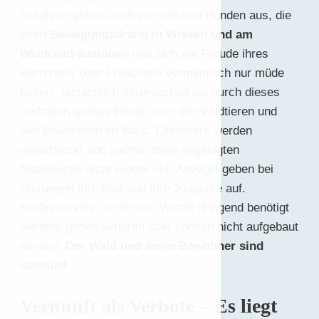
Gefahren gehen auch von solchen Hunden aus, die
ihren
Bewegungsdrang in Wiesen und am
Waldrand austoben
und sich zur Freude ihres
Herrchens oder Frauchens vermeintlich nur müde
laufen. Tatsächlich verursachen sie durch dieses
Verhalten großes Elend unter den Wildtieren und
den Bewohnern im Wald. Elterntiere werden
verschreckt und suchen ihren abgelegten
Nachwuchs nicht wieder auf. Altvögel geben bei
Störungen ihre Brut und ihre Jungtiere auf.
Kraftreserven, die für den Winter dringend benötigt
werden, gehen verloren oder können nicht aufgebaut
werden.
Der Wald und seine Bewohner sind
sensibel
.
Vernunft als Verbote – Es liegt