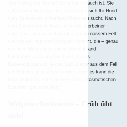
Sommertag am Strand? So schön es auch ist, Sie
sollten unbedingt darauf achten, dass sich Ihr Hund
zum Relaxen ein schattiges Plätzchen sucht. Nach
dem Bad im kühlen Nass sollte der Vierbeiner
sorgfältig abgetrocknet werden, da bei nassem Fell
viel nackte Haut zum Vorschein kommt, die – genau
wie beim Menschen – einen Sonnenbrand
bekommen kann. Im Anschluss an das
Badevergnügen sollte das Salz wieder aus dem Fell
des Hundes gewaschen werden, denn es kann die
Haut angreifen. Auch wenn er diese „kosmetischen
Duschen“ gar nicht liebt.
Welpenschwimmen – Früh übt
sich!