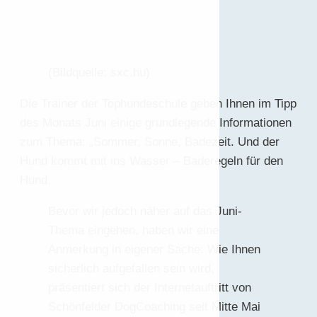
(Bildquelle: sxc.hu)
Die Trainer der Tophundeschule geben Ihnen im Tipp
des Monats Juni einige grundlegende Informationen
zum Thema: „Sommer, Sonne, Badezeit. Und der
Hund kommt mit ins Wasser – Baderegeln für den
Hund.
Bevor wir jedoch näher auf das Juni-
Thema eingehen, haben wir eine
Anmerkung in eigener Sache: Wie Ihnen
sicherlich aufgefallen sein wird,
präsentiert sich der Internetauftritt von
Schönfelder DogCoaching seit Mitte Mai