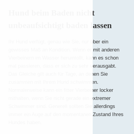
Hund beim Baden nicht
unbeaufsichtigt baden lassen
Ihr Hund verfügt, genau wie Sie, nur über ein
gewisses Maß an Kondition. Wenn er mit anderen
Vierbeinern im Wasser herumtollt, kann es schon
mal passieren, dass er sich zu sehr verausgabt.
Das Gleiche gilt auch für Tage, an denen Sie
zusammen mit Ihrem Hund schwimmen.
Normalerweise kann ein fitter Vierbeiner locker
mithalten, wenn Sie nicht gerade ein extremer
Schwimmer sind. Generell sollten Sie allerdings
immer ein Auge auf den momentanen Zustand Ihres
Hundes haben.