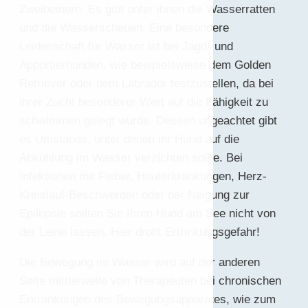
Zweibeinern: Es gibt unter ihnen die Wasserratten
und die Wasserscheuen. Eine besondere
Leidenschaft für Wasser ist bei Jagd- und
Apportierhunden, wie beispielsweise dem Golden
Retriever oder dem Labrador festzustellen, da bei
ihrer Zucht besonderer Wert auf die Fähigkeit zu
schwimmen gelegt wurde. Dessen ungeachtet gibt
es Umstände, unter denen ihr Hund auf die
Abkühlung im Wasser verzichten sollte. Bei
Infektionen mit Fieber, Hauterkrankungen, Herz-
Kreislauf-Beschwerden oder der Neigung zur
Epilepsie sollten Sie Ihren Hund am See nicht von
der Leine lassen. Hier droht Ertrinkungsgefahr!
Die Bewegung im Wasser wird auf der anderen
Seite mittlerweile von Therapeuten bei chronischen
Erkrankungen des Bewegungsapparates, wie zum