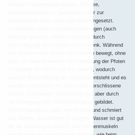
Beispiel Hüftgelenksdysplasie, Arthrose,
Ellenbogendysplasie, Spondylose oder zur
Rehabilitation nach einer Operation eingesetzt.
Schwimmen bremst Gelenkentzündungen (auch
Arthrose genannt). Arthrose entsteht durch
Beschädigung des Knorpels vom Gelenk. Während
des Schwimmens werden die Gelenke bewegt, ohne
dass sie belastet werden. Die Entlastung der Pfoten
vermindert den Druck auf das Gelenk, wodurch
weniger Beschädigung des Knorpels entsteht und es
weniger schmerzlich ist, das schon verschlissene
Gelenk zu bewegen. Gleichzeitig wird aber durch
die Bewegung mehr Gelenkflüssigkeit gebildet.
Diese Flüssigkeit speist den Knorpel und schmiert
das Gelenk. Schwimmen in ruhigem Wasser ist gut
für die Stärkung der Bauch- und Rückenmuskeln
des Hundes mit einem langen Rücken, wie beim