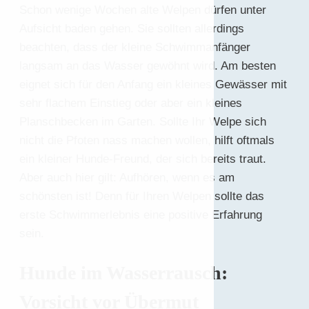
Schon wenige Wochen alte Welpen dürfen unter
Aufsicht baden gehen. Sie sollten allerdings
beachten, dass der kleine Schwimmanfänger
langsam an das Wasser gewöhnt wird. Am besten
eignet sich für den Anfang ein kleines Gewässer mit
sehr flachem Einstieg oder aber ein kleines
Planschbecken im Garten. Sollte Ihr Welpe sich
nicht die Pfoten nass machen wollen, hilft oftmals
ein kleiner Hunde-Freund, der sich bereits traut.
Aber auch hier gilt: Aufhören, wenn es am
schönsten ist! Denn für Ihren Welpen sollte das
erste Schwimmerlebnis eine positive Erfahrung
sein.
Hunde im Wasserrausch:
Vorsicht vor Übermut