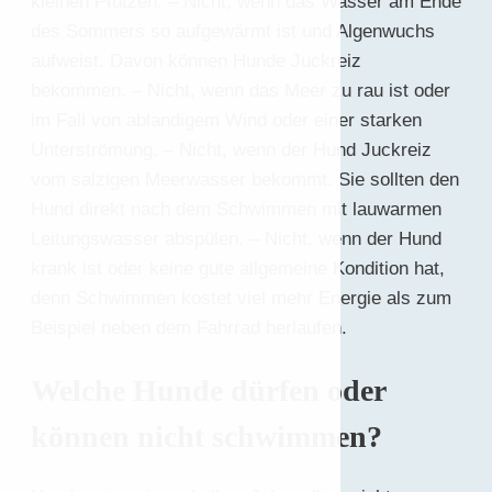
kleinen Pfützen. – Nicht, wenn das Wasser am Ende
des Sommers so aufgewärmt ist und Algenwuchs
aufweist. Davon können Hunde Juckreiz
bekommen. – Nicht, wenn das Meer zu rau ist oder
im Fall von ablandigem Wind oder einer starken
Unterströmung. – Nicht, wenn der Hund Juckreiz
vom salzigen Meerwasser bekommt. Sie sollten den
Hund direkt nach dem Schwimmen mit lauwarmen
Leitungswasser abspülen. – Nicht, wenn der Hund
krank ist oder keine gute allgemeine Kondition hat,
denn Schwimmen kostet viel mehr Energie als zum
Beispiel neben dem Fahrrad herlaufen.
Welche Hunde dürfen oder
können nicht schwimmen?