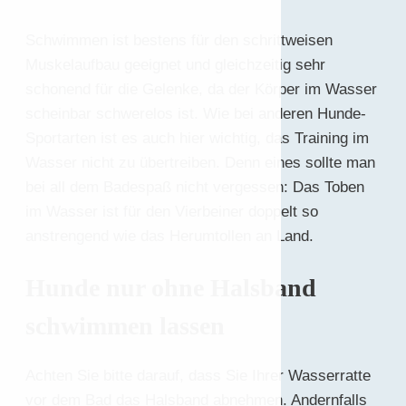
Schwimmen ist bestens für den schrittweisen
Muskelaufbau geeignet und gleichzeitig sehr
schonend für die Gelenke, da der Körper im Wasser
scheinbar schwerelos ist. Wie bei anderen Hunde-
Sportarten ist es auch hier wichtig, das Training im
Wasser nicht zu übertreiben. Denn eines sollte man
bei all dem Badespaß nicht vergessen: Das Toben
im Wasser ist für den Vierbeiner doppelt so
anstrengend wie das Herumtollen an Land.
Hunde nur ohne Halsband
schwimmen lassen
Achten Sie bitte darauf, dass Sie Ihrer Wasserratte
vor dem Bad das Halsband abnehmen. Andernfalls