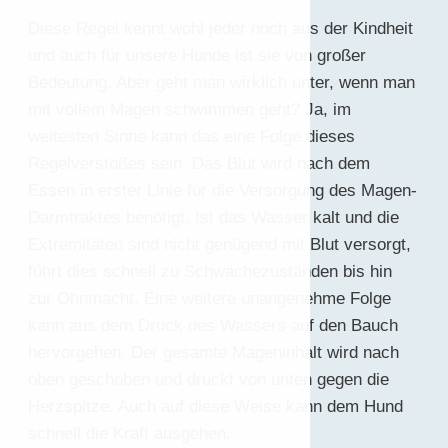
Diese Regel kennt wohl jeder noch aus der Kindheit
und auch für unsere Hunde ist sie von großer
Bedeutung. Aber geht man wirklich unter, wenn man
mit vollem Magen schwimmen geht? Ja, im
weitesten Sinne kann das eine Folge dieses
Regelverstoßes sein. Das Blut wird nach dem
Essen in erster Linie für die Versorgung des Magen-
Darmtraktes benötigt. Ist das Wasser kalt und die
Extremitäten sind nicht genügend mit Blut versorgt,
führt dies schnell zu Schwächezuständen bis hin
zur Ohnmacht. Eine weitere unangenehme Folge
kann aus dem Druck des Wassers auf den Bauch
hervorgehen. Der gesamte Mageninhalt wird nach
oben geschoben und drückt von unten gegen die
Herzspitze. Auch auf diese Weise kann dem Hund
schnell die Kraft ausgehen.