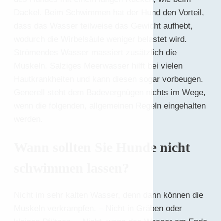
Dackel. Beim Schwimmen hat der Hund den Vorteil,
dass das Wasser teilweise das Gewicht aufhebt,
wodurch die Wirbelsäule weniger belastet wird.
Strömendes Wasser massiert zusätzlich die
Muskeln. Salziges Meerwasser hilft bei vielen
Hautkrankheiten und kann diesen sogar vorbeugen.
Generell steht dem Badevergnügen nichts im Wege,
wenn die folgenden, allgemeinen Regeln eingehalten
werden.
Wann sollten Sie Hunde nicht
schwimmen lassen?
Nicht im sehr kalten Wasser, denn dann können die
Muskeln verkrampfen. – Nicht in Gräben oder