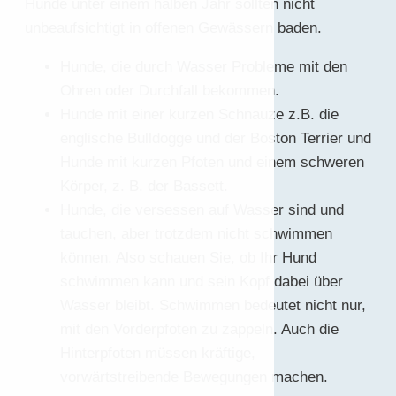
Hunde unter einem halben Jahr sollten nicht
unbeaufsichtigt in offenen Gewässern baden.
Hunde, die durch Wasser Probleme mit den
Ohren oder Durchfall bekommen.
Hunde mit einer kurzen Schnauze z.B. die
englische Bulldogge und der Boston Terrier und
Hunde mit kurzen Pfoten und einem schweren
Körper, z. B. der Bassett.
Hunde, die versessen auf Wasser sind und
tauchen, aber trotzdem nicht schwimmen
können. Also schauen Sie, ob Ihr Hund
schwimmen kann und sein Kopf dabei über
Wasser bleibt. Schwimmen bedeutet nicht nur,
mit den Vorderpfoten zu zappeln. Auch die
Hinterpfoten müssen kräftige,
vorwärtstreibende Bewegungen machen.