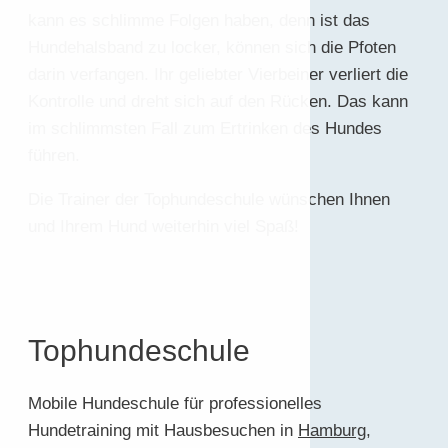
kann es schlimme Folgen haben, denn ist das
Hundehalsband zu locker, können sich die Pfoten
darin verfangen. Ihr geliebter Vierbeiner verliert die
Kontrolle und dreht sich auf den Rücken. Das kann
im schlimmsten Fall zum Ertrinken des Hundes
führen.
Die Trainer der Tophundeschule wünschen Ihnen
und Ihrem Hund weiterhin viel Spaß!
Tophundeschule
Mobile Hundeschule für professionelles
Hundetraining mit Hausbesuchen in
Hamburg
,