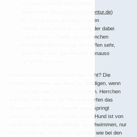
im neuen Gewand. Die JONGO
Webagentur (
www.jongo-webagentur.de
)
hat in Rekordzeit die neuen Seiten
erstellt, auch, wenn die Lösung der dabei
aufgetretenen -Probleme- so manchen
Feierabend gekostet hat. Wir hoffen sehr,
dass Ihnen allen das Resultat genauso
gut gefällt wie uns!
Welcher Hundebesitzer kennt das nicht? Die
meisten Vierbeiner sind kaum zu bändigen, wenn
sie einen See oder das Meer erblicken. Herrchen
und Frauchen stehen am Ufer und werfen das
Stöckchen ins Wasser und der Hund springt
übermütig in die kühlen Fluten. Jeder Hund ist von
seiner Statur her dazu befähigt, zu schwimmen, nur
ist es da bei den Vierbeinern genauso wie bei den