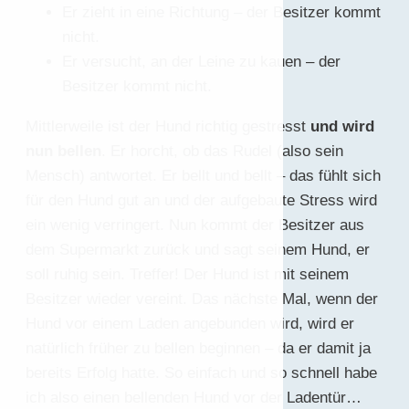
Er zieht in eine Richtung – der Besitzer kommt
nicht.
Er versucht, an der Leine zu kauen – der
Besitzer kommt nicht.
Mittlerweile ist der Hund richtig gestresst
und wird
nun bellen
. Er horcht, ob das Rudel (also sein
Mensch) antwortet. Er bellt und bellt – das fühlt sich
für den Hund gut an und der aufgebaute Stress wird
ein wenig verringert. Nun kommt der Besitzer aus
dem Supermarkt zurück und sagt seinem Hund, er
soll ruhig sein. Treffer! Der Hund ist mit seinem
Besitzer wieder vereint. Das nächste Mal, wenn der
Hund vor einem Laden angebunden wird, wird er
natürlich früher zu bellen beginnen – da er damit ja
bereits Erfolg hatte. So einfach und so schnell habe
ich also einen bellenden Hund vor der Ladentür…