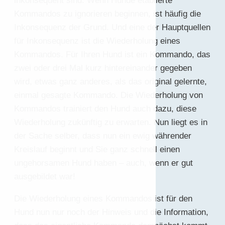
inkonsequent sind. Wenn Hunde etablierte
Kommandos zu ignorieren beginnen, ist häufig die
Inkonsequenz der Grund. Und eine der Hauptquellen
für Inkonsequenz ist die Wiederholung eines
Kommandos. Für Ihren Hund ist ein Kommando, das
zwei oder drei Mal kurz hintereinander gegeben
wird, etwas ganz anderes, als das original gelernte,
einmal gesagte Kommando. Die Wiederholung von
Kommandos trainiert den Hund auch dazu, diese
Wiederholung zukünftig zu erwarten. Nun liegt es in
der Sache selber, dass nun ein ewig währender
Kreislauf beginnt und Sie ganz schnell einen
ungehorsamen Hund haben – auch, wenn er gut
ausgebildet war!
Die Wiederholung eines Kommandos ist für den
Hund nun nur noch der Hinweis und die Information,