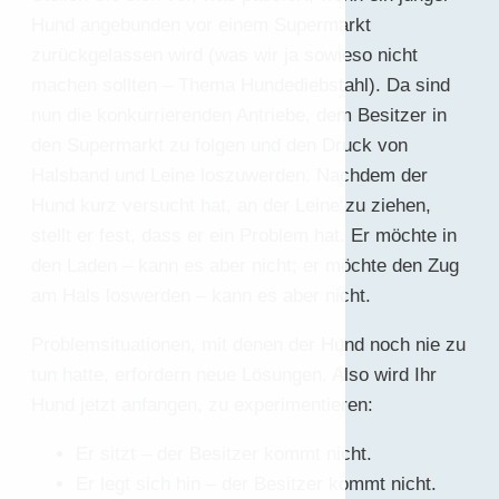
Hund angebunden vor einem Supermarkt
zurückgelassen wird (was wir ja sowieso nicht
machen sollten – Thema Hundediebstahl). Da sind
nun die konkurrierenden Antriebe, dem Besitzer in
den Supermarkt zu folgen und den Druck von
Halsband und Leine loszuwerden. Nachdem der
Hund kurz versucht hat, an der Leine zu ziehen,
stellt er fest, dass er ein Problem hat. Er möchte in
den Laden – kann es aber nicht; er möchte den Zug
am Hals loswerden – kann es aber nicht.
Problemsituationen, mit denen der Hund noch nie zu
tun hatte, erfordern neue Lösungen. Also wird Ihr
Hund jetzt anfangen, zu experimentieren:
Er sitzt – der Besitzer kommt nicht.
Er legt sich hin – der Besitzer kommt nicht.