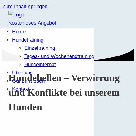
Zum Inhalt springen
Kostenloses Angebot
Home
Hundetraining
Einzeltraining
Tages- und Wochenendtraining
Hundeinternat
Über uns
Hundebellen – Verwirrung
Gut zu wissen
Kontakt
und Konflikte bei unserem
Hunden