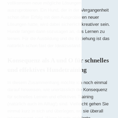
vollkommen neue mögliche Lösungen
auszuprobieren. Ein Hund, der in der Vergangenheit
schon öfter Erfolg mit dem Ausprobieren neuer
Lösungen hatte, wird dabei sicherlich kreativer sein.
Hunde fangen dann sozusagen an, das Lernen zu
lernen. Für die Ausbildung und die Erziehung ist das
natürlich schon fast der Idealzustand.
Konsequenz als A und O für schnelles
und effektives Hundetraining
In diesem Zusammenhang möchte ich noch einmal
darauf hinweisen, wie unerlässlich die Konsequenz
für schnelles Lernen und effektives Training
(natürlich auch im Alltag!) sind. Vielleicht gehen Sie
einmal kurz in sich und überlegen, wo sie überall