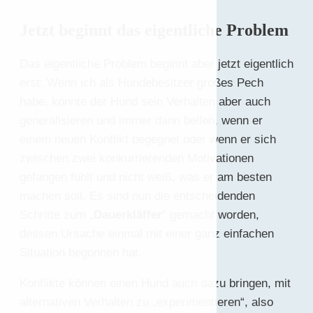
Jetzt beginnt das eigentliche Problem
Das eigentliche Problem beginnt aber jetzt eigentlich
erst: Wenn ich als Hundebesitzer großes Pech
habe, könnte der Hund sein Verhalten aber auch
generalisieren und immer dann bellen, wenn er
einem neuen Konflikt begegnet oder wenn er sich
zwischen zwei konkurrierenden Motivationen
gefangen fühlt und nicht weiß, was er am besten
machen soll. Es sind nun die entscheidenden
Schritte zum „
Dauerkläffer
“ gemacht worden,
dessen Ursache einmal mit einer ganz einfachen
Situation begonnen hat.
Konflikte können einen Hund auch dazu bringen, mit
alternativen Verhalten zu „experimentieren“, also