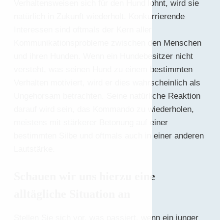
Verhaltensweisen sich für den Hund lohnt, wird sie
natürlich in Zukunft wiederholt. Konkurrierende
Interessen sind oftmals der Kern aller
Kommunikationsprobleme zwischen den Menschen
und ihren Hunden. Wenn ein Hundebesitzer nicht
versteht, was seinen Hund zu einem bestimmten
Verhalten motiviert, wird er dies wahrscheinlich als
Ungehorsam betrachten. Seine natürliche Reaktion
darauf wird sein, das Kommando zu wiederholen,
meistens mit stärkerer Betonung auf einer
bestimmten Silbe und oftmals auch in einer anderen
Lautstärke.
Schauen wir uns hierzu eine
alltägliche Situation an
Stellen Sie sich vor, was passiert, wenn ein junger