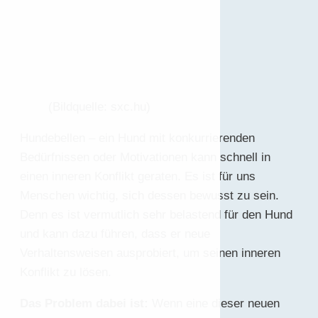
(Bildquelle: sxc.hu)
Hundebellen – ein Hund mit konkurrierenden
Bedürfnissen oder Motivationen kann schnell in
einen inneren Konflikt geraten. Es ist für uns
Menschen wichtig, sich dessen bewusst zu sein.
Denn es ist vermutlich sehr belastend für den Hund
und kann dazu führen, dass er neue
Verhaltensweisen ausprobiert, um seinen inneren
Konflikt zu lösen.
Das Problem dabei ist:
Wenn eine dieser neuen