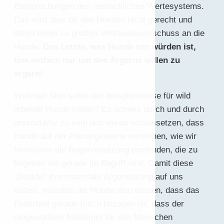
Entsprechungen des menschlichen Wertesystems.
Das wird aber oft den Hunden nicht gerecht und
liefert einen zu großen Vertrauensvorschuss an die
Hunde.
Das Letzte, was Hunde tun würden ist,
uns einfach nur um des Ärgerns willen zu
ärgern!
Welchen Sinn sollte das beispielsweise für wild
lebende Hunde haben? Es scheint durch und durch
unproduktiv zu sein und würde voraussetzen, dass
Hunde auf der Planungsebene verstehen, wie wir
Menschen die Regelverletzung empfinden, die zu
begehen sie gerade im Begriff sind. Damit diese
„Delikte“ ihre maximale Ärgerwirkung auf uns
hätten, müssten die Hunde also wissen, dass das
Federbett gerade frisch bezogen ist, dass der
umgeworfene Mülleimer für den Menschen