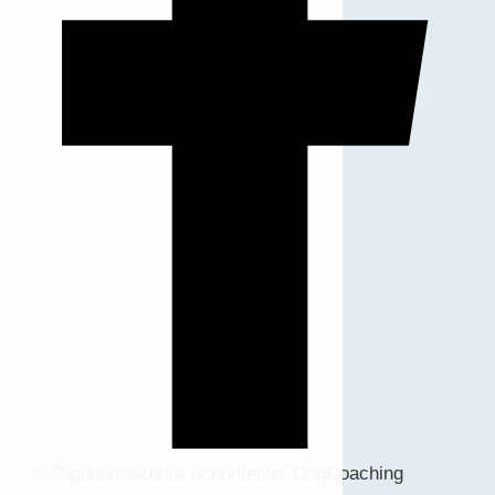
© Tophundeschule Schönfelder DogCoaching