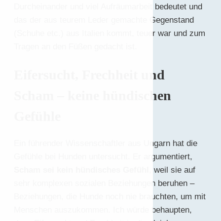
Durcheinander und viel Aufräumarbeit bedeutet und
das der aus teurem Leder gemachte Gegenstand
(Schuhe etc.) aus Italien kommt, teuer war und zum
Tragen an den Füßen gedacht ist.
Eifersucht, Frechheit und
Scham – keine hündischen
Gefühle
Ein führender Wissenschaftler aus Ungarn hat die
Gefühle bei Hunden untersucht. Er argumentiert,
Scham sei kein hündisches Gefühl
, weil sie auf
sehr komplexen sozialen Beziehungen beruhen –
Beziehungen, die Hunde noch nie brauchten, um mit
Menschen auszukommen. Ich würde behaupten,