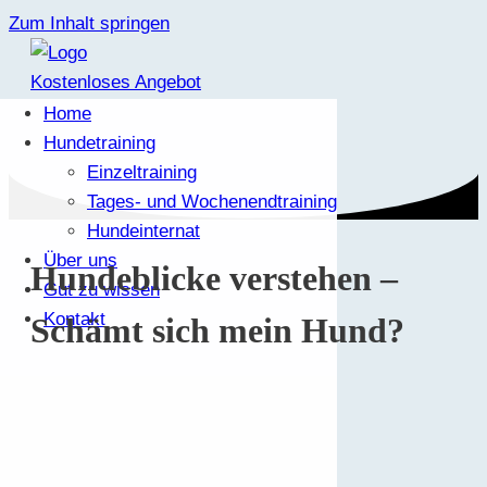
Zum Inhalt springen
Kostenloses Angebot
Home
Hundetraining
Einzeltraining
Tages- und Wochenendtraining
Hundeinternat
Über uns
Hundeblicke verstehen –
Gut zu wissen
Kontakt
Schämt sich mein Hund?