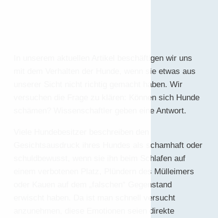
In unserem aktuellen Artikel beschäftigen wir uns
mit dem Verhalten der Hunde, wenn sie etwas aus
unserer Sicht nicht richtig gemacht haben. Wir
versuchen die Frage zu klären: Können sich Hunde
schämen? Wissenschaftler geben eine Antwort.
Viele Hundebesitzer beschreiben den
Gesichtsausdruck ihres Hundes als schamhaft oder
schuldbewusst, wenn sie ihn beim Schlafen auf
einem verbotenen Platz, Plündern des Mülleimers
oder Kauen auf dem „falschen“ Gegenstand
erwischt haben. Da ist man schnell versucht
anzunehmen, diese Emotionen seien direkte