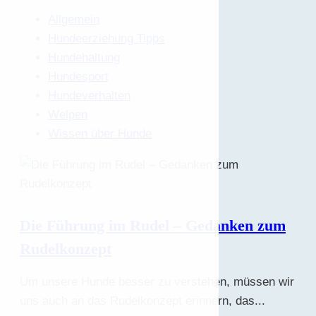
Allgemein
Hundeerziehung Tipps
Hundehaltung
Hundesport
Hundeverhalten
Welpen
Wissen über Hunde
Die Führung im Rudel – Gedanken zum
Rudelkonzept
Um unsere Hunde besser zu verstehen, müssen wir
uns auch an das Rudelkonzept erinnern, das...